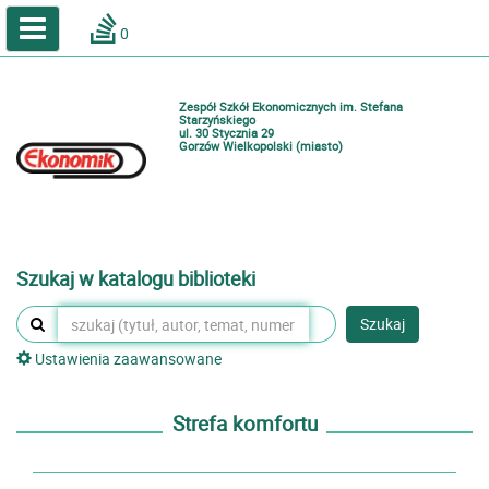
A
A
Home
A
0
Wielkość
Kontrast
Katalog online biblioteki szkolnej
Zestawienia bibliograficzne
Zespół Szkół Ekonomicznych im. Stefana
Lektury
Starzyńskiego
ul. 30 Stycznia 29
Gorzów Wielkopolski (miasto)
Podręczniki
Zaloguj
Szukaj w katalogu biblioteki
Szukaj
Ustawienia zaawansowane
Strefa komfortu