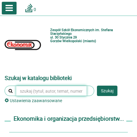
A
A
Home
A
0
Wielkość
Kontrast
Katalog online biblioteki szkolnej
Zestawienia bibliograficzne
Zespół Szkół Ekonomicznych im. Stefana
Lektury
Starzyńskiego
ul. 30 Stycznia 29
Gorzów Wielkopolski (miasto)
Podręczniki
Zaloguj
Szukaj w katalogu biblioteki
Szukaj
Ustawienia zaawansowane
Ekonomika i organizacja przedsiębiorstw...