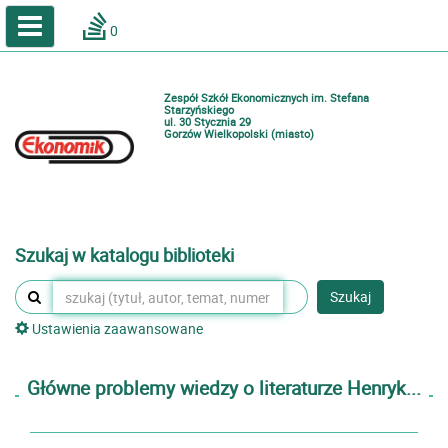
A
A
Home
A
0
Wielkość
Kontrast
Katalog online biblioteki szkolnej
Zestawienia bibliograficzne
Zespół Szkół Ekonomicznych im. Stefana
Lektury
Starzyńskiego
ul. 30 Stycznia 29
Gorzów Wielkopolski (miasto)
Podręczniki
Zaloguj
Szukaj w katalogu biblioteki
Szukaj
Ustawienia zaawansowane
Główne problemy wiedzy o literaturze Henryk...