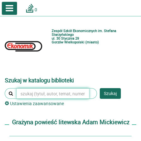
A
A
Home
A
0
Wielkość
Kontrast
Katalog online biblioteki szkolnej
Zestawienia bibliograficzne
Zespół Szkół Ekonomicznych im. Stefana
Lektury
Starzyńskiego
ul. 30 Stycznia 29
Gorzów Wielkopolski (miasto)
Podręczniki
Zaloguj
Szukaj w katalogu biblioteki
Szukaj
Ustawienia zaawansowane
Grażyna powieść litewska Adam Mickiewicz