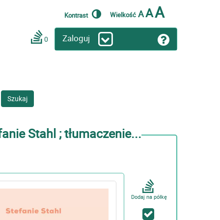
A
A
A
Wielkość
Kontrast
Zaloguj
0
Szukaj
nie Stahl ; tłumaczenie...
Dodaj na półkę