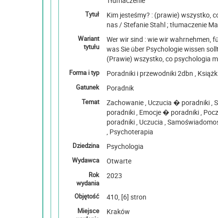
Tłumaczenie
Tytuł
Kim jesteśmy? : (prawie) wszystko, 
nas / Stefanie Stahl ; tłumaczenie M
Wariant
Wer wir sind : wie wir wahrnehmen, füh
tytułu
was Sie über Psychologie wissen sollt
(Prawie) wszystko, co psychologia m
Forma i typ
Poradniki i przewodnik
Gatunek
Poradnik
Temat
Zachowanie , Uczucia � poradniki , Samopoznanie �
poradniki , Emocje � poradniki , Poczucie własnej wartości �
poradniki , Uczucia , Samoświadomość , Relacje międzyludzkie
, Psychoterapia
Dziedzina
Psychologia
Wydawca
Otwarte
Rok
2023
wydania
Objętość
410, [6] stron
Miejsce
Kraków