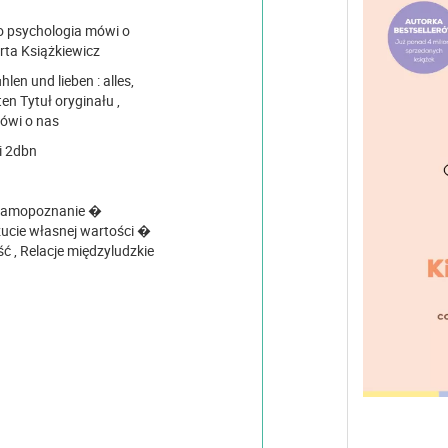
co psychologia mówi o
arta Książkiewicz
len und lieben : alles,
en Tytuł oryginału ,
ówi o nas
i 2dbn , Książki 2dbn