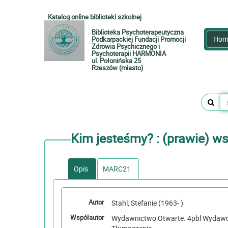
Katalog online biblioteki szkolnej
Biblioteka Psychoterapeutyczna
Hom
Podkarpackiej Fundacji Promocji
Zdrowia Psychicznego i
Psychoterapii HARMONIA
ul. Połonińska 25
Rzeszów (miasto)
Kim jesteśmy? : (prawie) ws
Opis
MARC21
Autor
Stahl, Stefanie (1963- )
Współautor
Wydawnictwo Otwarte. 4pbl Wydawca ; Książkiewicz, Ma