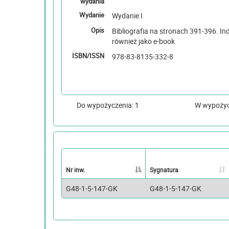
wydania
Wydanie
Wydanie I
Opis
Bibliografia na stronach 391-396. Indeksy , Książka 
również jako e-book
ISBN/ISSN
978-83-8135-332-8
Do wypożyczenia: 1
W wypoży
Nr inw.
Sygnatura
G48-1-5-147-GK
G48-1-5-147-GK