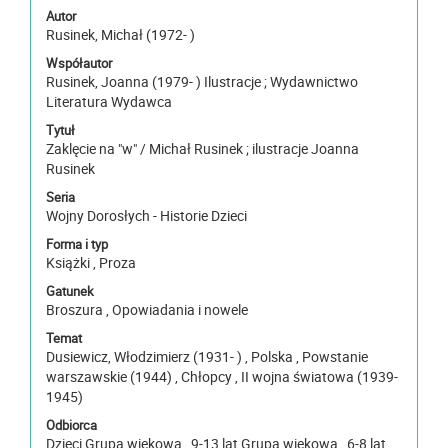
Autor
Rusinek, Michał (1972- )
Współautor
Rusinek, Joanna (1979- ) Ilustracje ; Wydawnictwo
Literatura Wydawca
Tytuł
Zaklęcie na "w" / Michał Rusinek ; ilustracje Joanna
Rusinek
Seria
Wojny Dorosłych - Historie Dzieci
Forma i typ
Książki , Proza
Gatunek
Broszura , Opowiadania i nowele
Temat
Dusiewicz, Włodzimierz (1931- ) , Polska , Powstanie
warszawskie (1944) , Chłopcy , II wojna światowa (1939-
1945)
Odbiorca
Dzieci Grupa wiekowa , 9-13 lat Grupa wiekowa , 6-8 lat