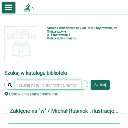
A
A
Home
A
0
Wielkość
Kontrast
Katalog online biblioteki szkolnej
Zestawienia bibliograficzne
Szkoła Podstawowa nr 2 im. Marii Dąbrowskiej w
Lektury
Ostrzeszowie
ul. Piastowska 3
Ostrzeszów (miasto)
Podręczniki
Zaloguj
Szukaj w katalogu biblioteki
Szukaj
Ustawienia zaawansowane
Zaklęcie na "w" / Michał Rusinek ; ilustracje...