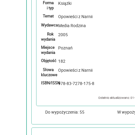
Forma
Książki
i typ
Temat
Opowieści z Narnii
Wydawca
Media Rodzina
Rok
2005
wydania
Miejsce
Poznań
wydania
Objętość
182
Słowa
Opowieści z Narnii
kluczowe
ISBN/ISSN
978-83-7278-175-8
Ostatnio 
Do wypożyczenia: 55
W wypoż