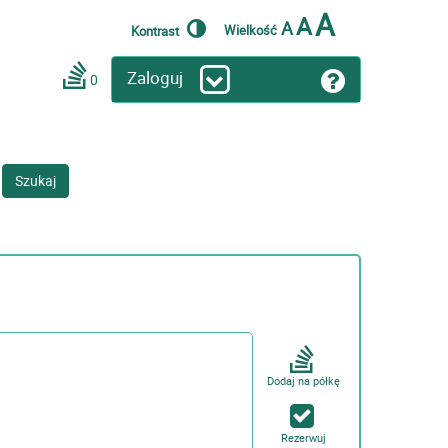
A
A
A
Wielkość
Kontrast
Zaloguj
0
Szukaj
Dodaj na półkę
Rezerwuj