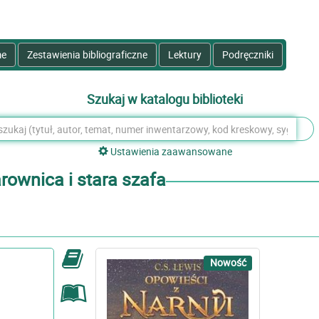
e
Zestawienia bibliograficzne
Lektury
Podręczniki
Szukaj w katalogu biblioteki
Ustawienia zaawansowane
arownica i stara szafa
Nowość