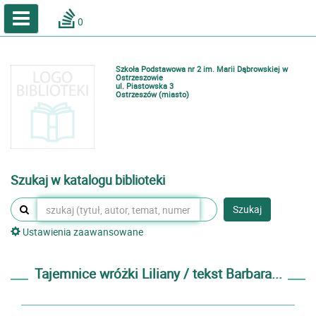
A
A
Home
A
0
Wielkość
Kontrast
Katalog online biblioteki szkolnej
Zestawienia bibliograficzne
Szkoła Podstawowa nr 2 im. Marii Dąbrowskiej w
Lektury
Ostrzeszowie
ul. Piastowska 3
Ostrzeszów (miasto)
Podręczniki
Zaloguj
Szukaj w katalogu biblioteki
Szukaj
Ustawienia zaawansowane
Tajemnice wróżki Liliany / tekst Barbara...