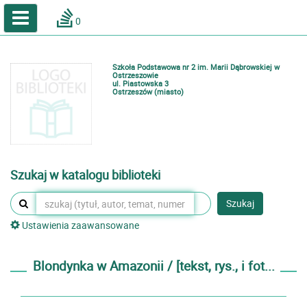
A
A
Home
A
0
Wielkość
Kontrast
Katalog online biblioteki szkolnej
Zestawienia bibliograficzne
Szkoła Podstawowa nr 2 im. Marii Dąbrowskiej w
Lektury
Ostrzeszowie
ul. Piastowska 3
Ostrzeszów (miasto)
Podręczniki
Zaloguj
Szukaj w katalogu biblioteki
Szukaj
Ustawienia zaawansowane
Blondynka w Amazonii / [tekst, rys., i fot...