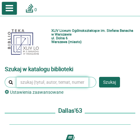
A
A
Home
A
0
Wielkość
Kontrast
Katalog online biblioteki szkolnej
Zestawienia bibliograficzne
XLIV Liceum Ogólnokształcące im. Stefana Banacha
Lektury
w Warszawie
ul. Dolna 6
Warszawa (miasto)
Podręczniki
Zaloguj
Szukaj w katalogu biblioteki
Szukaj
Ustawienia zaawansowane
Dallas'63