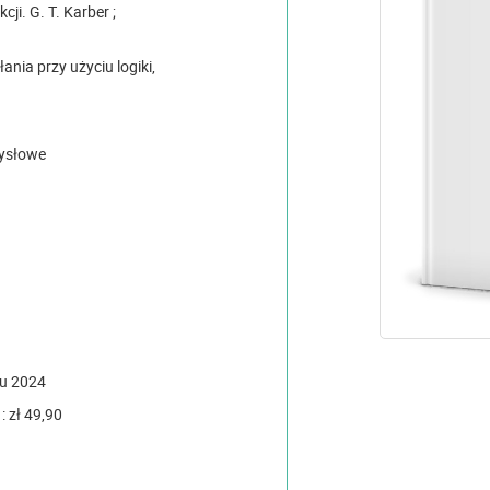
cji. G. T. Karber ;
nia przy użyciu logiki,
awy umysłowe
ku 2024
 zł 49,90