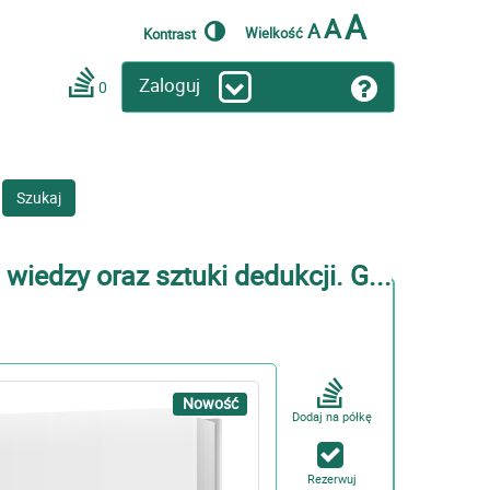
A
A
A
Wielkość
Kontrast
Zaloguj
0
Szukaj
wiedzy oraz sztuki dedukcji. G...
Nowość
Dodaj na półkę
Rezerwuj