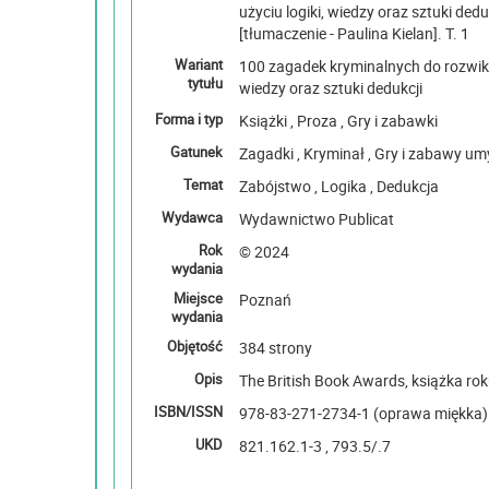
użyciu logiki, wiedzy oraz sztuki deduk
[tłumaczenie - Paulina Kielan]. T. 1
Wariant
100 zagadek kryminalnych do rozwikła
tytułu
wiedzy oraz sztuki dedukcji
Forma i typ
Książki , Proza , Gry i zabawki
Gatunek
Zagadki , Kryminał , Gry i zab
Temat
Zabójstwo , Logika , Dedukcja
Wydawca
Wydawnictwo Publicat
Rok
© 2024
wydania
Miejsce
Poznań
wydania
Objętość
384 strony
Opis
The British Book Awards, książka ro
ISBN/ISSN
978-83-271-2734-1 (oprawa miękka) :
UKD
821.162.1-3 , 793.5/.7