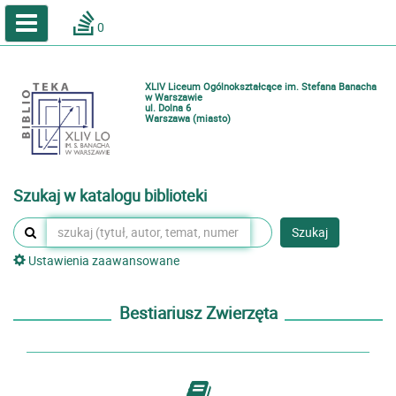
A
A
Home
A
0
Wielkość
Kontrast
Katalog online biblioteki szkolnej
Zestawienia bibliograficzne
XLIV Liceum Ogólnokształcące im. Stefana Banacha
Lektury
w Warszawie
ul. Dolna 6
Warszawa (miasto)
Podręczniki
Zaloguj
Szukaj w katalogu biblioteki
Szukaj
Ustawienia zaawansowane
Bestiariusz Zwierzęta