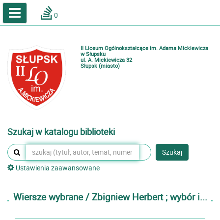
A
A
Home
A
0
Wielkość
Kontrast
Katalog online biblioteki szkolnej
Zestawienia bibliograficzne
II Liceum Ogólnokształcące im. Adama Mickiewicza
Lektury
w Słupsku
ul. A. Mickiewicza 32
Słupsk (miasto)
Podręczniki
Zaloguj
Szukaj w katalogu biblioteki
Szukaj
Ustawienia zaawansowane
Wiersze wybrane / Zbigniew Herbert ; wybór i...