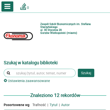
A
A
Home
A
0
Wielkość
Kontrast
Katalog online biblioteki szkolnej
Zestawienia bibliograficzne
Zespół Szkół Ekonomicznych im. Stefana
Lektury
Starzyńskiego
ul. 30 Stycznia 29
Gorzów Wielkopolski (miasto)
Podręczniki
Zaloguj
Szukaj w katalogu biblioteki
Szukaj
Ustawienia zaawansowane
Znaleziono 12 rekordów
Posortowane wg
Trafność
|
Tytuł
|
Autor