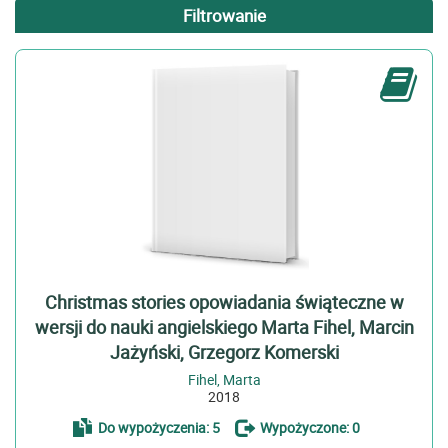
Filtrowanie
Znaleziono w
Typ
Książka (12)
Wydawca
Wydawnictwo Poltext (12)
Rok wydania
2018 (8)
2017 (3)
Christmas stories opowiadania świąteczne w
2015 (1)
wersji do nauki angielskiego Marta Fihel, Marcin
Jażyński, Grzegorz Komerski
Tytuł
Fihel, Marta
Christmas stories opowiadania świąteczne w wersji do...
2018
Fanny Hill memoirs of a woman of pleasure w wersji do...
Do wypożyczenia: 5
Wypożyczone: 0