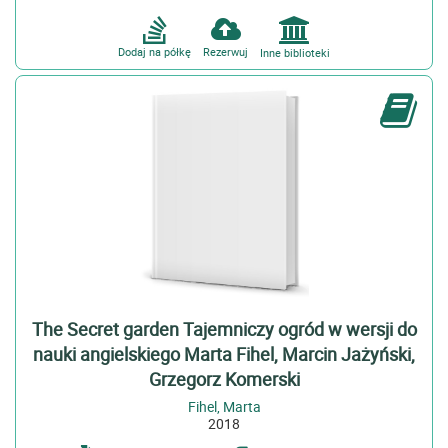
Pride and prejudice Duma i uprzedzeniew wersji do nauki...
więcej
Dodaj na półkę
Rezerwuj
Inne biblioteki
Autor
Fihel, Marta (11)
Jażyński, Marcin (1)
Jemielniak, Dariusz (2)
Komerski, Grzegorz (2)
Forma i typ
Książki (1)
Temat
The Secret garden Tajemniczy ogród w wersji do
Język angielski (1)
nauki angielskiego Marta Fihel, Marcin Jażyński,
Język angielski - materiały pomocnicze dla szkół (11)
Grzegorz Komerski
Opowiadanie angielskie - 21 w (1)
Fihel, Marta
2018
Gatunek