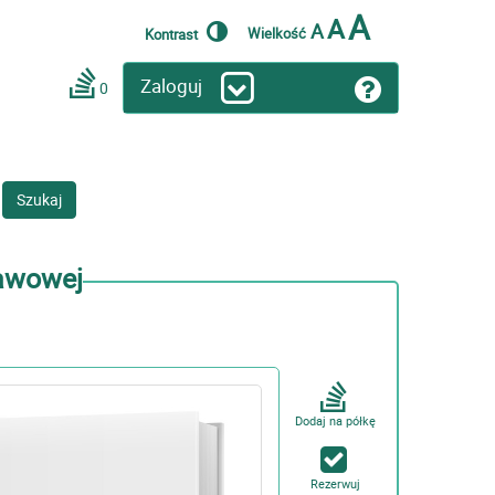
A
A
A
Wielkość
Kontrast
Zaloguj
0
Szukaj
tawowej
Dodaj na półkę
Rezerwuj