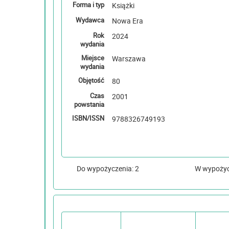
Forma i typ
Książki
Wydawca
Nowa Era
Rok
2024
wydania
Miejsce
Warszawa
wydania
Objętość
80
Czas
2001
powstania
ISBN/ISSN
9788326749193
Do wypożyczenia: 2
W wypoży