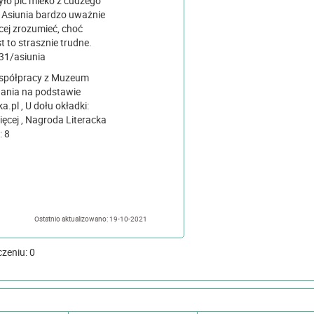
było pić mleko z cudzego
 Asiunia bardzo uważnie
ęcej zrozumieć, choć
t to strasznie trudne.
31/asiunia
 współpracy z Muzeum
kładki:
teracka
wy , Wiek: 8
Ostatnio aktualizowano: 19-10-2021
czeniu: 0