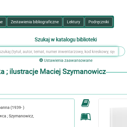
e
Zestawienia bibliograficzne
Lektury
Podręczniki
Szukaj w katalogu biblioteki
Ustawienia zaawansowane
a ; ilustracje Maciej Szymanowicz
uzińska, Joanna (1939- )
wicz,