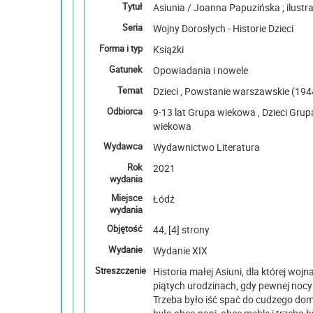
Tytuł
Asiunia / Joanna Papuzińska ; ilust
Seria
Wojny Dorosłych - Historie Dzieci
Forma i typ
Książki
Gatunek
Opowiadania i nowele
Temat
Odbiorca
9-13 lat Grupa wiekowa , Dzieci Grupa wiekowa , 6-8 lat Grupa
wiekowa
Wydawca
Wydawnictwo Literatura
Rok
2021
wydania
Miejsce
Łódź
wydania
Objętość
44, [4] strony
Wydanie
Wydanie XIX
Streszczenie
Historia małej Asiuni, dla której wojna
piątych urodzinach, gdy pewnej nocy
Trzeba było iść spać do cudzego do