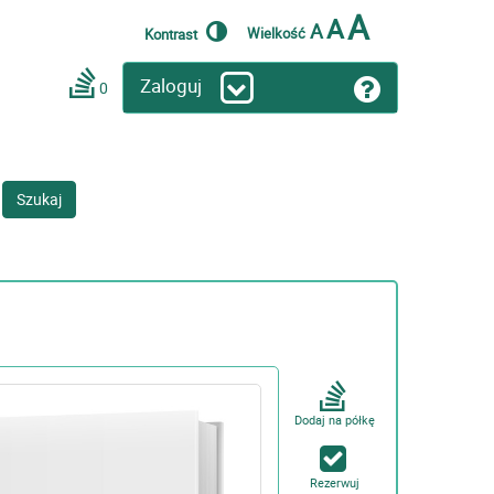
A
A
A
Wielkość
Kontrast
Zaloguj
0
Szukaj
Dodaj na półkę
Rezerwuj