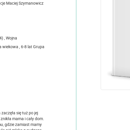
racje Maciej Szymanowicz
Dzieci , Powstanie warszawskie (1944) , Wojna
 zaczęła się tuż po jej
 znikła mama i cały dom.
mu, gdzie zamiast mamy