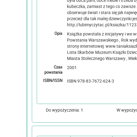
była obca pani, obce meble i trzeba 
kubeczka, zamiast z tego co zawsze.
obserwuje świat i stara się jak najwi
przecież dla tak małej dziewczynki jes
http://lubimyczytac.pl/ksiazka/1123
Opis
Książka powstała z inicjatywy i we
Powstania Warszawskiego , Rok wydania na podstawie
strony internetowej: www.taniaksiazka.pl , U dołu o
Lista Skarbów Muzeum Książki Dziecięcej , Nagroda Li
Miasta Stołecznego Warsza
Czas
2001
powstania
ISBN/ISSN
ISBN 978-83-7672-624-3
Do wypożyczenia: 1
W wypoży