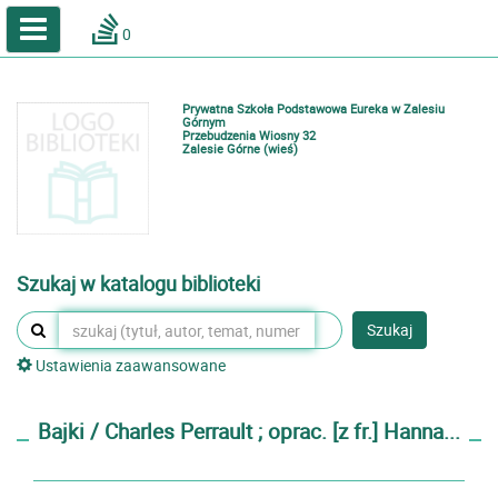
A
A
Home
A
0
Wielkość
Kontrast
Katalog online biblioteki szkolnej
Zestawienia bibliograficzne
Prywatna Szkoła Podstawowa Eureka w Zalesiu
Lektury
Górnym
Przebudzenia Wiosny 32
Zalesie Górne (wieś)
Podręczniki
Zaloguj
Szukaj w katalogu biblioteki
Szukaj
Ustawienia zaawansowane
Bajki / Charles Perrault ; oprac. [z fr.] Hanna...