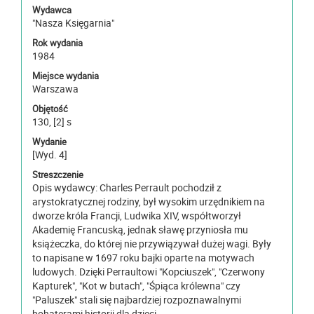
Wydawca
"Nasza Księgarnia"
Rok wydania
1984
Miejsce wydania
Warszawa
Objętość
130, [2] s
Wydanie
[Wyd. 4]
Streszczenie
Opis wydawcy: Charles Perrault pochodził z
arystokratycznej rodziny, był wysokim urzędnikiem na
dworze króla Francji, Ludwika XIV, współtworzył
Akademię Francuską, jednak sławę przyniosła mu
książeczka, do której nie przywiązywał dużej wagi. Były
to napisane w 1697 roku bajki oparte na motywach
ludowych. Dzięki Perraultowi "Kopciuszek", "Czerwony
Kapturek", "Kot w butach", "Śpiąca królewna" czy
"Paluszek" stali się najbardziej rozpoznawalnymi
bohaterami historii dla dzieci