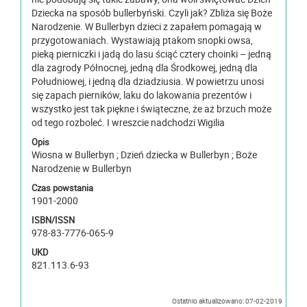
Dziecka na sposób bullerbyński. Czyli jak? Zbliża się Boże
Narodzenie. W Bullerbyn dzieci z zapałem pomagają w
przygotowaniach. Wystawiają ptakom snopki owsa,
pieką pierniczki i jadą do lasu ściąć cztery choinki – jedną
dla zagrody Północnej, jedną dla Środkowej, jedną dla
Południowej, i jedną dla dziadziusia. W powietrzu unosi
się zapach pierników, laku do lakowania prezentów i
wszystko jest tak piękne i świąteczne, że aż brzuch może
od tego rozboleć. I wreszcie nadchodzi Wigilia
Opis
Wiosna w Bullerbyn ; Dzień dziecka w Bullerbyn ; Boże
Narodzenie w Bullerbyn
Czas powstania
1901-2000
ISBN/ISSN
978-83-7776-065-9
UKD
821.113.6-93
Ostatnio aktualizowano: 07-02-2019