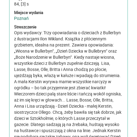
84, [3] s
Miejsce wydania
Poznań
Streszczenie
Opis wydawcy: Trzy opowiadania o dzieciach z Bullerbyn
z ilustracjami Ilon Wikland. Książka z płóciennym
grzbietem, idealna na prezent. Zawiera opowiadania:
„Wiosna w Bullerbyn”, „Dzień Dziecka w Bullebryn” oraz
„Boże Narodzenie w Bullerbyn”. Kiedy nastaje wiosna,
wszystkie dzieci z Bullerbyn zupełnie dziczeją. Lisa,
Lasse, Bosse, Olle, Britta i Anna chodzą po płocie,
ujeżdżają byka, włażą w kałuże i wpadają do strumienia.
A mała Kerstin wyrywa mamie wszystkie narcyzy w
ogródku – bo tak przyjemnie jest zbierać kwiatki!
Wieczorem dzieci palą stare liście i tańczą wokół ogniska,
aż im się kręci w głowach... Lasse, Bosse, Olle, Britta,
Anna i Lisa urządzają - Dzień Dziecka - małej Kerstin,
siostrzyczce Ollego. Chcą, żeby bawiła się tak dobrze, jak
dzieci w Sztokholmie, o których Lasse przeczytał w
gazecie. Dlatego sadzają ją na źrebaka, huśtają wysoko
na huśtawce i spuszczają z okna na linie. Jednak Kerstin
nie podobają się takie zabawy, ona woli świętować Dzień