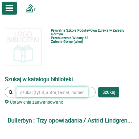
A
A
Home
A
0
Wielkość
Kontrast
Katalog online biblioteki szkolnej
Zestawienia bibliograficzne
Prywatna Szkoła Podstawowa Eureka w Zalesiu
Lektury
Górnym
Przebudzenia Wiosny 32
Zalesie Górne (wieś)
Podręczniki
Zaloguj
Szukaj w katalogu biblioteki
Szukaj
Ustawienia zaawansowane
Bullerbyn : Trzy opowiadania / Astrid Lindgren...