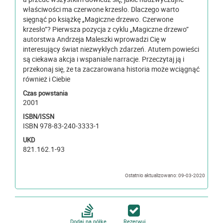
właściwości ma czerwone krzesło. Dlaczego warto
sięgnąć po książkę „Magiczne drzewo. Czerwone
krzesło”? Pierwsza pozycja z cyklu „Magiczne drzewo”
autorstwa Andrzeja Maleszki wprowadzi Cię w
interesujący świat niezwykłych zdarzeń. Atutem powieści
są ciekawa akcja i wspaniałe narracje. Przeczytaj ją i
przekonaj się, że ta zaczarowana historia może wciągnąć
również i Ciebie
Czas powstania
2001
ISBN/ISSN
ISBN 978-83-240-3333-1
UKD
821.162.1-93
Ostatnio aktualizowano: 09-03-2020
Dodaj na półkę
Rezerwuj