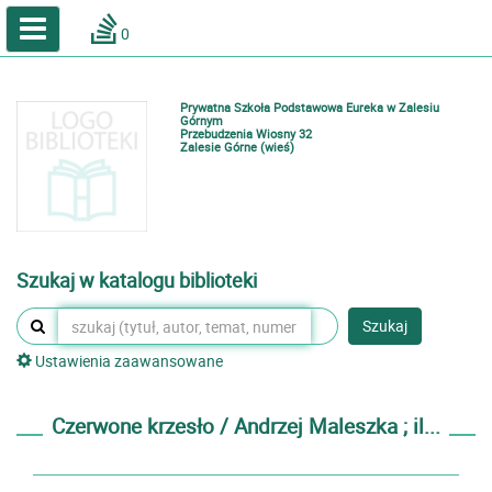
A
A
Home
A
0
Wielkość
Kontrast
Katalog online biblioteki szkolnej
Zestawienia bibliograficzne
Prywatna Szkoła Podstawowa Eureka w Zalesiu
Lektury
Górnym
Przebudzenia Wiosny 32
Zalesie Górne (wieś)
Podręczniki
Zaloguj
Szukaj w katalogu biblioteki
Szukaj
Ustawienia zaawansowane
Czerwone krzesło / Andrzej Maleszka ; il...