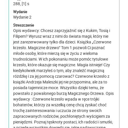
288, [1] s
Wydanie
Wydanie 2
Streszczenie
Opis wydawcy: Chcesz zaprzyjaźnić się z Kukim, Tosią i
Filipem? Wyrusz wraz z nimi do świata magii, który nie
jest zarezerwowany tylko dla dzieci. Książka „Czerwone
krzesło. Magiczne drzewo” Tom 1 pozwoli Ci poznać
młode osoby, które mierzą się w życiu z wieloma
trudnościami. W ich pokonaniu może pomóc tytułowe
krzesło, które okazuje się magiczne. Magia istnieje! Czy
kiedykolwiek marzyłeś o tym, aby znaleźć magiczną
różdżkę i za jej pomocą czarować? Czerwone krzesło z
książki Andrzeja Maleszki jej nie przypomina, ale za to
posiada tajemnicze moce. Wszystko dzięki temu, że
powstało z powalonego burzą Magicznego Drzewa. Opis
wydawcy : Czerwone krzesło wpada w ręce trójki
bohaterów, którzy za wszelką cenę chcą zyskać choć
trochę zainteresowania i uczucia ze strony swoich
zapracowanych rodziców, pochłoniętych wyścigiem za
pieniędzmi. Poznaj tęsknoty postaci, ich radości i smutki,
a przede wszystkim dowiedz się, jakie nadzwyczajne