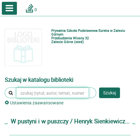
A
A
Home
A
0
Wielkość
Kontrast
Katalog online biblioteki szkolnej
Zestawienia bibliograficzne
Prywatna Szkoła Podstawowa Eureka w Zalesiu
Lektury
Górnym
Przebudzenia Wiosny 32
Zalesie Górne (wieś)
Podręczniki
Zaloguj
Szukaj w katalogu biblioteki
Szukaj
Ustawienia zaawansowane
W pustyni i w puszczy / Henryk Sienkiewicz...