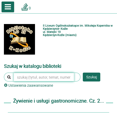
A
A
Home
A
0
Wielkość
Kontrast
Katalog online biblioteki szkolnej
Zestawienia bibliograficzne
II Liceum Ogólnokształcące im. Mikołaja Kopernika w
Lektury
Kędzierzynie- Koźle
ul. Matejki 19
Kędzierzyn-Koźle (miasto)
Podręczniki
Zaloguj
Szukaj w katalogu biblioteki
Szukaj
Ustawienia zaawansowane
Żywienie i usługi gastronomiczne. Cz. 2...