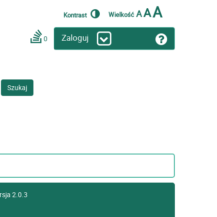
A
A
A
Wielkość
Kontrast
Zaloguj
0
Szukaj
rsja 2.0.3