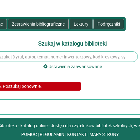
e
Zestawienia bibliograficzne
Lektury
Podręczniki
Szukaj w katalogu biblioteki
Ustawienia zaawansowane
e. Poszukaj ponownie.
blioteka - katalog online - dostęp dla czytelników bibliotek szkolnych, we
POMOC
|
REGULAMIN
|
KONTAKT
|
MAPA STRONY