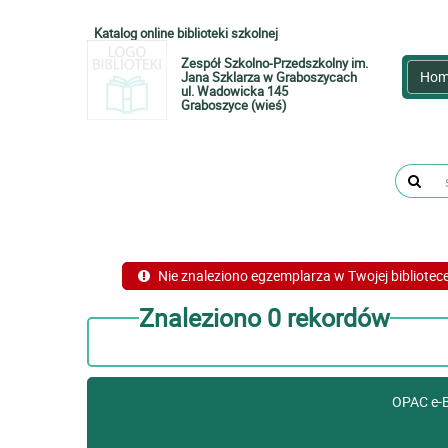
Katalog online biblioteki szkolnej
Zespół Szkolno-Przedszkolny im.
Hom
Jana Szklarza w Graboszycach
ul. Wadowicka 145
Graboszyce (wieś)
Nie znaleziono egzemplarza w Twojej bibliotec
Znaleziono 0 rekordów
OPAC e-Bi