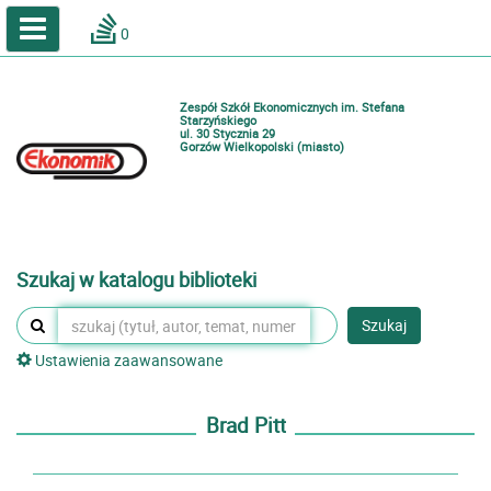
A
A
Home
A
0
Wielkość
Kontrast
Katalog online biblioteki szkolnej
Zestawienia bibliograficzne
Zespół Szkół Ekonomicznych im. Stefana
Lektury
Starzyńskiego
ul. 30 Stycznia 29
Gorzów Wielkopolski (miasto)
Podręczniki
Zaloguj
Szukaj w katalogu biblioteki
Szukaj
Ustawienia zaawansowane
Brad Pitt