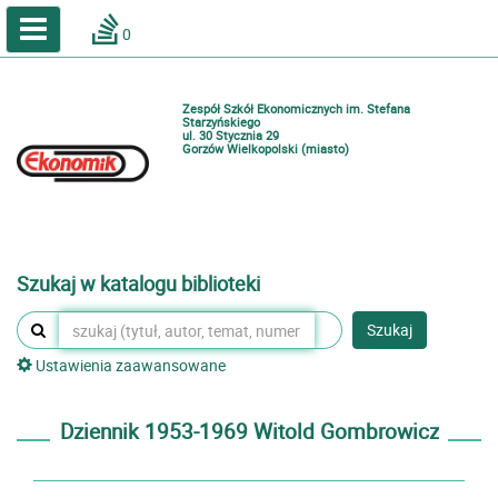
A
A
Home
A
0
Wielkość
Kontrast
Katalog online biblioteki szkolnej
Zestawienia bibliograficzne
Zespół Szkół Ekonomicznych im. Stefana
Lektury
Starzyńskiego
ul. 30 Stycznia 29
Gorzów Wielkopolski (miasto)
Podręczniki
Zaloguj
Szukaj w katalogu biblioteki
Szukaj
Ustawienia zaawansowane
Dziennik 1953-1969 Witold Gombrowicz