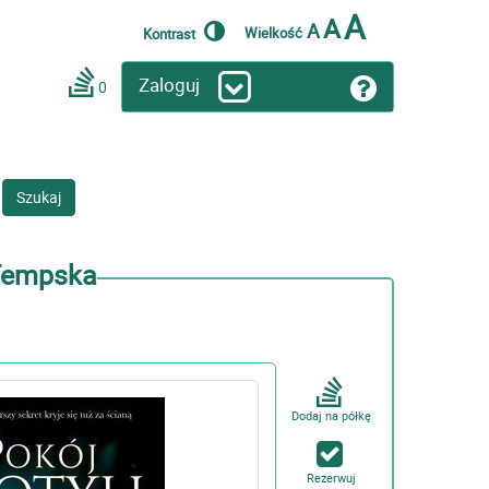
A
A
A
Wielkość
Kontrast
Zaloguj
0
Szukaj
-Tempska
Dodaj na półkę
Rezerwuj