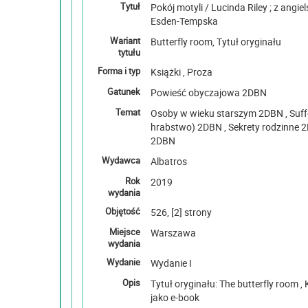
Tytuł
Pokój motyli / Lucinda Riley ; z angi
Esden-Tempska
Wariant
Butterfly room, Tytuł oryginału
tytułu
Forma i typ
Książki , Proza
Gatunek
Powieść obyczajowa 2DBN
Temat
Osoby w wieku starszym 2DBN , Suffolk (Wielka Brytania ;
hrabstwo) 2DBN , Sekrety rodzinne 2DBN , Matki i synowie
2DBN
Wydawca
Albatros
Rok
2019
wydania
Objętość
526, [2] strony
Miejsce
Warszawa
wydania
Wydanie
Wydanie I
Opis
Tytuł oryginału: The butterfly room , Książka dostępna także
jako e-book