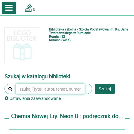
A
A
Home
A
0
Wielkość
Kontrast
Katalog online biblioteki szkolnej
Zestawienia bibliograficzne
Biblioteka szkolna - Szkoła Podstawowa im. Ks. Jana
Lektury
Twardowskiego w Rumianie
Rumian 12
Rumian (wieś)
Podręczniki
Zaloguj
Szukaj w katalogu biblioteki
Szukaj
Ustawienia zaawansowane
Chemia Nowej Ery. Neon 8 : podręcznik do...