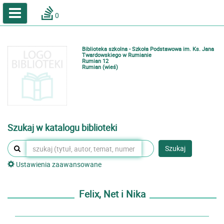
A
A
Home
A
0
Wielkość
Kontrast
Katalog online biblioteki szkolnej
Zestawienia bibliograficzne
Biblioteka szkolna - Szkoła Podstawowa im. Ks. Jana
Lektury
Twardowskiego w Rumianie
Rumian 12
Rumian (wieś)
Podręczniki
Zaloguj
Szukaj w katalogu biblioteki
Szukaj
Ustawienia zaawansowane
Felix, Net i Nika