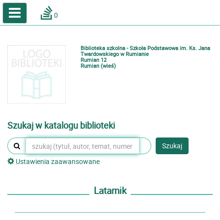
A
A
Home
A
0
Wielkość
Kontrast
Katalog online biblioteki szkolnej
Zestawienia bibliograficzne
Biblioteka szkolna - Szkoła Podstawowa im. Ks. Jana
Lektury
Twardowskiego w Rumianie
Rumian 12
Rumian (wieś)
Podręczniki
Zaloguj
Szukaj w katalogu biblioteki
Szukaj
Ustawienia zaawansowane
Latarnik