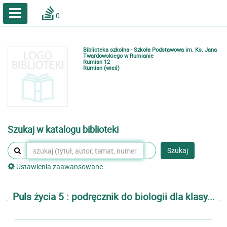
A
A
Home
A
0
Wielkość
Kontrast
Katalog online biblioteki szkolnej
Zestawienia bibliograficzne
Biblioteka szkolna - Szkoła Podstawowa im. Ks. Jana
Lektury
Twardowskiego w Rumianie
Rumian 12
Rumian (wieś)
Podręczniki
Zaloguj
Szukaj w katalogu biblioteki
Szukaj
Ustawienia zaawansowane
Puls życia 5 : podręcznik do biologii dla klasy...