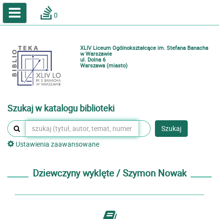
A
A
Home
A
0
Wielkość
Kontrast
Katalog online biblioteki szkolnej
Zestawienia bibliograficzne
XLIV Liceum Ogólnokształcące im. Stefana Banacha
Lektury
w Warszawie
ul. Dolna 6
Warszawa (miasto)
Podręczniki
Zaloguj
Szukaj w katalogu biblioteki
Szukaj
Ustawienia zaawansowane
Dziewczyny wyklęte / Szymon Nowak