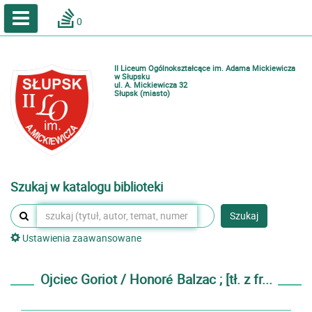
A
A
Home
A
0
Wielkość
Kontrast
Katalog online biblioteki szkolnej
Zestawienia bibliograficzne
II Liceum Ogólnokształcące im. Adama Mickiewicza
Lektury
w Słupsku
ul. A. Mickiewicza 32
Słupsk (miasto)
Podręczniki
Zaloguj
Szukaj w katalogu biblioteki
Szukaj
Ustawienia zaawansowane
Ojciec Goriot / Honoré Balzac ; [tł. z fr...