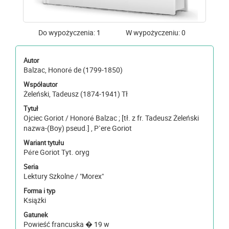
Do wypożyczenia: 1
W wypożyczeniu: 0
Autor
Balzac, Honoré de (1799-1850)
Współautor
Żeleński, Tadeusz (1874-1941) Tł
Tytuł
Ojciec Goriot / Honoré Balzac ; [tł. z fr. Tadeusz Żeleński
nazwa-(Boy) pseud.] , P`ere Goriot
Wariant tytułu
Pére Goriot Tyt. oryg
Seria
Lektury Szkolne / "Morex"
Forma i typ
Książki
Gatunek
Powieść francuska � 19 w