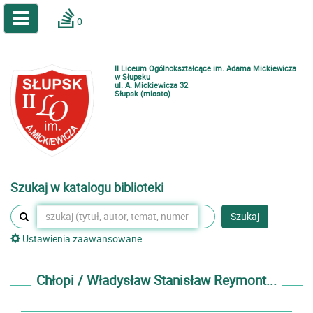
A
A
Home
A
0
Wielkość
Kontrast
Katalog online biblioteki szkolnej
Zestawienia bibliograficzne
II Liceum Ogólnokształcące im. Adama Mickiewicza
Lektury
w Słupsku
ul. A. Mickiewicza 32
Słupsk (miasto)
Podręczniki
Zaloguj
Szukaj w katalogu biblioteki
Szukaj
Ustawienia zaawansowane
Chłopi / Władysław Stanisław Reymont...