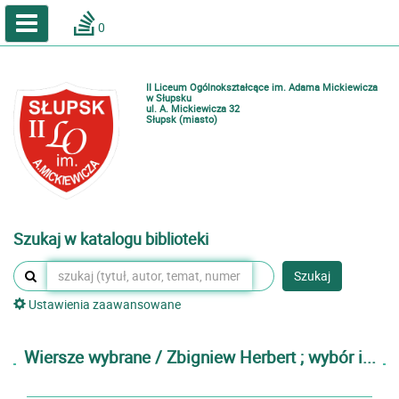
A
A
Home
A
0
Wielkość
Kontrast
Katalog online biblioteki szkolnej
Zestawienia bibliograficzne
II Liceum Ogólnokształcące im. Adama Mickiewicza
Lektury
w Słupsku
ul. A. Mickiewicza 32
Słupsk (miasto)
Podręczniki
Zaloguj
Szukaj w katalogu biblioteki
Szukaj
Ustawienia zaawansowane
Wiersze wybrane / Zbigniew Herbert ; wybór i...