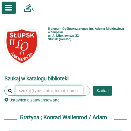
A
A
Home
A
0
Wielkość
Kontrast
Katalog online biblioteki szkolnej
Zestawienia bibliograficzne
II Liceum Ogólnokształcące im. Adama Mickiewicza
Lektury
w Słupsku
ul. A. Mickiewicza 32
Słupsk (miasto)
Podręczniki
Zaloguj
Szukaj w katalogu biblioteki
Szukaj
Ustawienia zaawansowane
Grażyna ; Konrad Wallenrod / Adam...