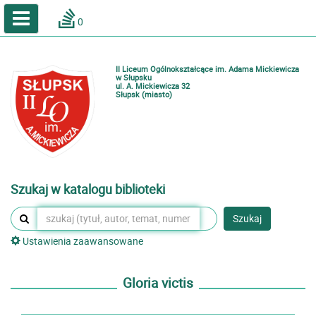
A
A
Home
A
0
Wielkość
Kontrast
Katalog online biblioteki szkolnej
Zestawienia bibliograficzne
II Liceum Ogólnokształcące im. Adama Mickiewicza
Lektury
w Słupsku
ul. A. Mickiewicza 32
Słupsk (miasto)
Podręczniki
Zaloguj
Szukaj w katalogu biblioteki
Szukaj
Ustawienia zaawansowane
Gloria victis