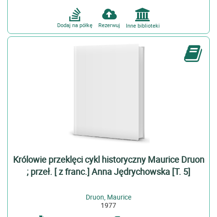
Aż gniew twój przeminie (1)
Dodaj na półkę
Rezerwuj
Inne biblioteki
więcej
Seria
Biblioteka Klasyki Polskiej i Obcej (3)
Biblioteka Lektur Szkolnych (1)
Biblioteka Literatury XXX-lecia (2)
więcej
Autor
Andrycz, Nina (1)
Baran, Bogdan. Tł. (1)
Królowie przeklęci cykl historyczny Maurice Druon
Berezowska, Maja. Il. (1)
; przeł. [ z franc.] Anna Jędrychowska [T. 5]
więcej
Forma i typ
Druon, Maurice
1977
Książki (4)