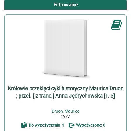
Filtrowanie
Znaleziono w
Typ
Książka (115)
Wydawca
Wydawnictwo Literackie (115)
Rok wydania
cop. 2011 (2)
[2017] (1)
Królowie przeklęci cykl historyczny Maurice Druon
[2005] (1)
; przeł. [ z franc.] Anna Jędrychowska [T. 3]
więcej
Tytuł
Druon, Maurice
1977
"Wisło moja, Wisło stara ..." antologia poezji (1)
Do wypożyczenia: 1
Wypożyczone: 0
Audrey w domu wspomnienia o mojej mamie (1)