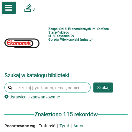
A
A
Home
A
0
Wielkość
Kontrast
Katalog online biblioteki szkolnej
Zestawienia bibliograficzne
Zespół Szkół Ekonomicznych im. Stefana
Lektury
Starzyńskiego
ul. 30 Stycznia 29
Gorzów Wielkopolski (miasto)
Podręczniki
Zaloguj
Szukaj w katalogu biblioteki
Szukaj
Ustawienia zaawansowane
Znaleziono 115 rekordów
Posortowane wg
Trafność
|
Tytuł
|
Autor