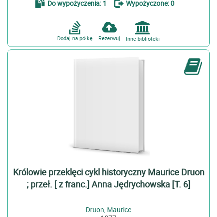
Do wypożyczenia: 1
Wypożyczone: 0
Temat
Aforyzmy polskie - 20 w (1)
Aktorzy polscy - od 2001 r (1)
Dodaj na półkę
Rezerwuj
Inne biblioteki
Amsterdam (Holandia) (1)
więcej
Gatunek
Biografia (1)
Opowiadanie polskie � 21 w (1)
Reportaż (1)
Czas powstania
1939-1945 (1)
Królowie przeklęci cykl historyczny Maurice Druon
Dziedzina
; przeł. [ z franc.] Anna Jędrychowska [T. 6]
Historia (1)
Druon, Maurice
Kultura fizyczna i sport (1)