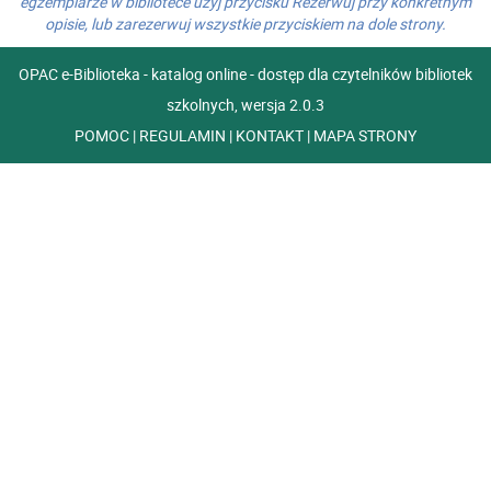
egzemplarze w bibliotece użyj przycisku Rezerwuj przy konkretnym
opisie, lub zarezerwuj wszystkie przyciskiem na dole strony.
OPAC e-Biblioteka - katalog online - dostęp dla czytelników bibliotek
szkolnych, wersja 2.0.3
POMOC
|
REGULAMIN
|
KONTAKT
|
MAPA STRONY