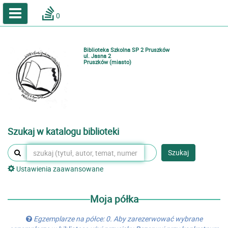
A
A
Home
A
0
Wielkość
Kontrast
Katalog online biblioteki szkolnej
Zestawienia bibliograficzne
Biblioteka Szkolna SP 2 Pruszków
Lektury
ul. Jasna 2
Pruszków (miasto)
Podręczniki
Zaloguj
Szukaj w katalogu biblioteki
Szukaj
Ustawienia zaawansowane
Moja półka
Egzemplarze na półce: 0. Aby zarezerwować wybrane