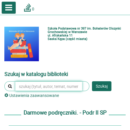
A
A
Home
A
0
Wielkość
Kontrast
Katalog online biblioteki szkolnej
Zestawienia bibliograficzne
Szkoła Podstawowa nr 397 im. Bohaterów Olszynki
Lektury
Grochowskiej w Warszawie
ul. Afrykańska 11
Saska Kępa (część miasta)
Podręczniki
Zaloguj
Szukaj w katalogu biblioteki
Szukaj
Ustawienia zaawansowane
Darmowe podręczniki. - Podr II SP