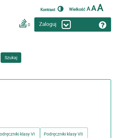
A
A
A
Wielkość
Kontrast
Zaloguj
0
Szukaj
odręczniki klasy VI
Podręczniki klasy VII