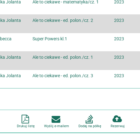
ka Jolanta
Ale to ciekawe - matematyka/cz. 1
2023
ka Jolanta
Ale to ciekawe - ed. polon./cz. 2
2023
ebecca
Super Powers kl.1
2023
ka Jolanta
Ale to ciekawe - ed. polon./cz. 1
2023
ka Jolanta
Ale to ciekawe - ed. polon./cz. 3
2023
Drukuj listę
Wyślij e-mailem
Dodaj na półkę
Rezerwuj