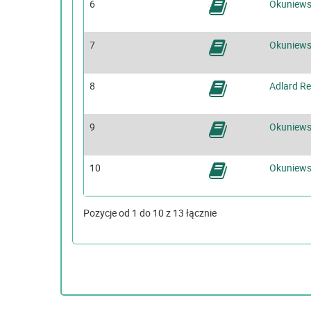
6
Okuniews
7
Okuniews
8
Adlard R
9
Okuniews
10
Okuniews
Pozycje od 1 do 10 z 13 łącznie