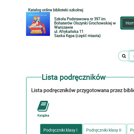
Katalog online biblioteki szkolnej
Szkoła Podstawowa nr 397 im.
Hom
Bohaterów Olszynki Grochowskiej w
Warszawie
ul. Afrykańska 11
Saska Kępa (część miasta)
Lista podręczników
Lista podręczników przygotowana przez bibli
Książka
Podręczniki klasy I
Podręczniki klasy II
Po