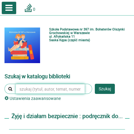
A
A
Home
A
0
Wielkość
Kontrast
Katalog online biblioteki szkolnej
Zestawienia bibliograficzne
Szkoła Podstawowa nr 397 im. Bohaterów Olszynki
Lektury
Grochowskiej w Warszawie
ul. Afrykańska 11
Saska Kępa (część miasta)
Podręczniki
Zaloguj
Szukaj w katalogu biblioteki
Szukaj
Ustawienia zaawansowane
Żyję i działam bezpiecznie : podręcznik do...