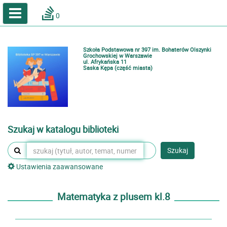
A
A
Home
A
0
Wielkość
Kontrast
Katalog online biblioteki szkolnej
Zestawienia bibliograficzne
Szkoła Podstawowa nr 397 im. Bohaterów Olszynki
Lektury
Grochowskiej w Warszawie
ul. Afrykańska 11
Saska Kępa (część miasta)
Podręczniki
Zaloguj
Szukaj w katalogu biblioteki
Szukaj
Ustawienia zaawansowane
Matematyka z plusem kl.8