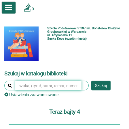
A
A
Home
A
0
Wielkość
Kontrast
Katalog online biblioteki szkolnej
Zestawienia bibliograficzne
Szkoła Podstawowa nr 397 im. Bohaterów Olszynki
Lektury
Grochowskiej w Warszawie
ul. Afrykańska 11
Saska Kępa (część miasta)
Podręczniki
Zaloguj
Szukaj w katalogu biblioteki
Szukaj
Ustawienia zaawansowane
Teraz bajty 4