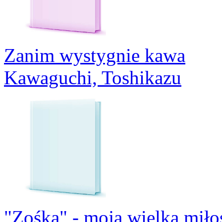
Zanim wystygnie kawa
Kawaguchi, Toshikazu
"Zośka" - moja wielka miło