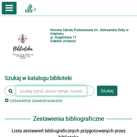
A
A
Home
A
0
Wielkość
Kontrast
Katalog online biblioteki szkolnej
Zestawienia bibliograficzne
Morska Szkoła Podstawowa im. Aleksandra Doby w
Lektury
Gdańsku
ul. Rogalińska 17
Gdańsk (miasto)
Podręczniki
Zaloguj
Szukaj w katalogu biblioteki
Szukaj
Ustawienia zaawansowane
Zestawienia bibliograficzne
Lista zestawień bibliograficznych przygotowanych przez