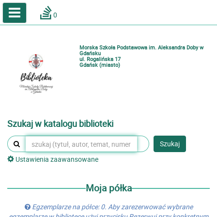
A
A
Home
A
0
Wielkość
Kontrast
Katalog online biblioteki szkolnej
Zestawienia bibliograficzne
Morska Szkoła Podstawowa im. Aleksandra Doby w
Lektury
Gdańsku
ul. Rogalińska 17
Gdańsk (miasto)
Podręczniki
Zaloguj
Szukaj w katalogu biblioteki
Szukaj
Ustawienia zaawansowane
Moja półka
Egzemplarze na półce: 0. Aby zarezerwować wybrane
egzemplarze w bibliotece użyj przycisku Rezerwuj przy konkretnym